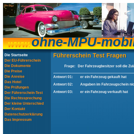
ohne-MPU-mobi
ohne-MPU-mobi
Führerschein Test Fragen
Führerschein Test Fragen
Die Startseite
Der EU-Führerschein
Die Dokumente
Frage:
Der Fahrzeugbesitzer soll die Zu
Die Preise
Die Anreise
Antwort 01:
er ein Fahrzeug gekauft hat
Das Hotel
Antwort 02:
Angaben im Fahrzeugschein nich
Die Prüfungen
Antwort 03:
er ein Fahrzeug verkauft hat
Der Führerschein-Test
Die Rechtssprechung
Der kleine Unterschied
Der Kontakt
Datenschutzerklärung
Das Impressum