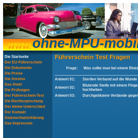
ohne-MPU-mobi
ohne-MPU-mobi
Führerschein Test Fragen
Führerschein Test Fragen
Die Startseite
Der EU-Führerschein
Die Dokumente
Frage:
Was sollte man bei einem Blut
Die Preise
Die Anreise
Antwort 01:
Sterilen Verband auf die Wunde
Das Hotel
Blutende Stelle mit einem Fing
Antwort 02:
hochheben
Die Prüfungen
Der Führerschein-Test
Antwort 03:
Durchgeblutete Verbände gege
Die Rechtssprechung
Der kleine Unterschied
Der Kontakt
Datenschutzerklärung
Das Impressum