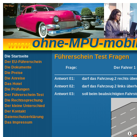
ohne-MPU-mobi
ohne-MPU-mobi
Führerschein Test Fragen
Führerschein Test Fragen
Die Startseite
Der EU-Führerschein
Die Dokumente
Frage:
Der Fahrer 1 
Die Preise
Die Anreise
Antwort 01:
darf das Fahrzeug 2 rechts übe
Das Hotel
Antwort 02:
darf das Fahrzeug 2 links überh
Die Prüfungen
Antwort 03:
soll beim beabsichtigten Fahrs
Der Führerschein-Test
Die Rechtssprechung
Der kleine Unterschied
Der Kontakt
Datenschutzerklärung
Das Impressum