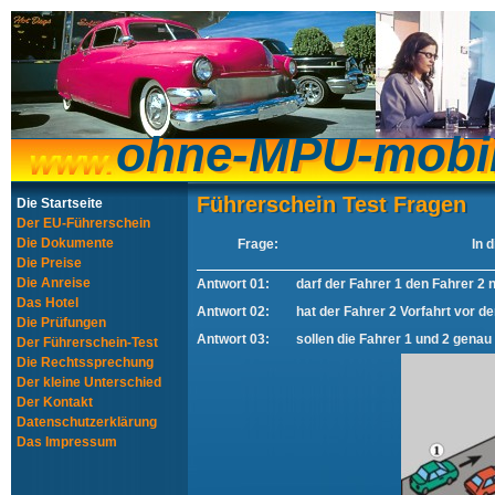
ohne-MPU-mobi
ohne-MPU-mobi
Führerschein Test Fragen
Führerschein Test Fragen
Die Startseite
Der EU-Führerschein
Die Dokumente
Frage:
In 
Die Preise
Die Anreise
Antwort 01:
darf der Fahrer 1 den Fahrer 2 
Das Hotel
Antwort 02:
hat der Fahrer 2 Vorfahrt vor 
Die Prüfungen
Antwort 03:
sollen die Fahrer 1 und 2 gena
Der Führerschein-Test
Die Rechtssprechung
Der kleine Unterschied
Der Kontakt
Datenschutzerklärung
Das Impressum