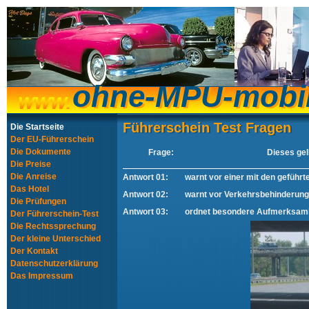
ohne-MPU-mobi
ohne-MPU-mobi
Führerschein Test Fragen
Führerschein Test Fragen
Die Startseite
Der EU-Führerschein
Die Dokumente
Frage:
Dieses gel
Die Preise
Die Anreise
Antwort 01:
warnt vor einer mit den geführ
Das Hotel
Antwort 02:
warnt vor Verkehrsbehinderun
Die Prüfungen
Antwort 03:
ordnet besondere Aufmerksamk
Der Führerschein-Test
Die Rechtssprechung
Der kleine Unterschied
Der Kontakt
Datenschutzerklärung
Das Impressum