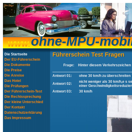
ohne-MPU-mobi
ohne-MPU-mobi
Führerschein Test Fragen
Führerschein Test Fragen
Die Startseite
Der EU-Führerschein
Die Dokumente
Frage:
Hinter diesem Verkehrszeichen so
Die Preise
Die Anreise
Antwort 01:
ohne 30 km/h zu überschreiten
Das Hotel
nicht weniger als 30 km/h,e s s
Antwort 02:
einer Geschwindigkeitsreduzie
Die Prüfungen
Der Führerschein-Test
Antwort 03:
30 km/h
Die Rechtssprechung
Der kleine Unterschied
Der Kontakt
Datenschutzerklärung
Das Impressum