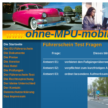
ohne-MPU-mobi
ohne-MPU-mobi
Führerschein Test Fragen
Führerschein Test Fragen
Die Startseite
Der EU-Führerschein
Die Dokumente
Frage:
Dieses bli
Die Preise
Die Anreise
Antwort 01:
verbietet den Fußgängerüberwe
Das Hotel
Antwort 02:
verpflichtet zum kurzfristigen
Die Prüfungen
Antwort 03:
ordnet besondere Aufmerksamk
Der Führerschein-Test
Die Rechtssprechung
Der kleine Unterschied
Der Kontakt
Datenschutzerklärung
Das Impressum