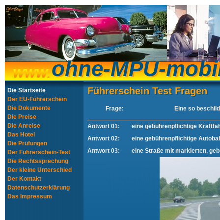
ohne-MPU-mobi
ohne-MPU-mobi
Führerschein Test Fragen
Führerschein Test Fragen
Die Startseite
Der EU-Führerschein
Die Dokumente
Frage:
Eine so beschild
Die Preise
Die Anreise
Antwort 01:
eine gebührenpflichtige Kraftfa
Das Hotel
Antwort 02:
eine gebührenpflichtige Autoba
Die Prüfungen
Antwort 03:
eine Straße mit markierten, geb
Der Führerschein-Test
Die Rechtssprechung
Der kleine Unterschied
Der Kontakt
Datenschutzerklärung
Das Impressum