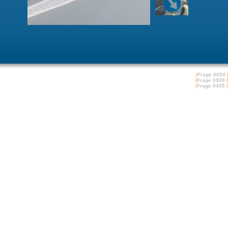
|
Frage 0054
|
Frage 0509
|
|
Frage 0435
|