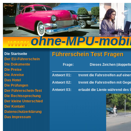
ohne-MPU-mobi
ohne-MPU-mobi
Führerschein Test Fragen
Führerschein Test Fragen
Die Startseite
Der EU-Führerschein
Die Dokumente
Frage:
Dieses Zeichen (doppelt
Die Preise
Die Anreise
Antwort 01:
trennt die Fahrstreifen auf ein
Das Hotel
Antwort 02:
trennt die Fahrstreifen mit Ge
Die Prüfungen
Antwort 03:
erlaubt die Lienie während des
Der Führerschein-Test
Die Rechtssprechung
Der kleine Unterschied
Der Kontakt
Datenschutzerklärung
Das Impressum