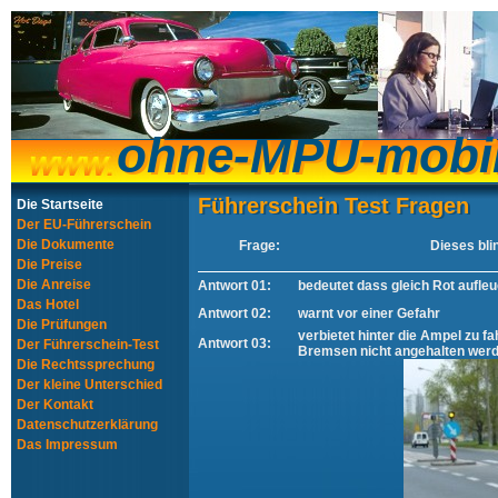
ohne-MPU-mobi
ohne-MPU-mobi
Führerschein Test Fragen
Führerschein Test Fragen
Die Startseite
Der EU-Führerschein
Die Dokumente
Frage:
Dieses bli
Die Preise
Die Anreise
Antwort 01:
bedeutet dass gleich Rot aufleu
Das Hotel
Antwort 02:
warnt vor einer Gefahr
Die Prüfungen
verbietet hinter die Ampel zu f
Antwort 03:
Der Führerschein-Test
Bremsen nicht angehalten wer
Die Rechtssprechung
Der kleine Unterschied
Der Kontakt
Datenschutzerklärung
Das Impressum