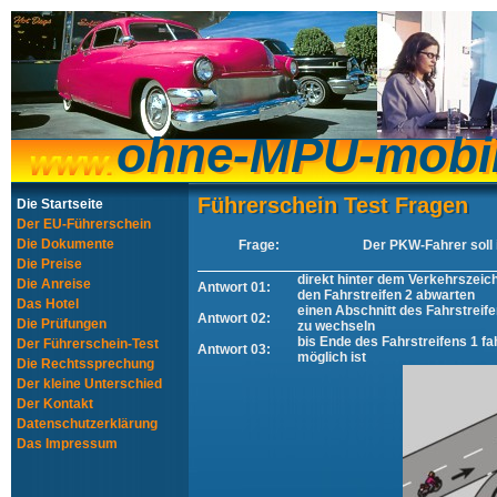
ohne-MPU-mobi
ohne-MPU-mobi
Führerschein Test Fragen
Führerschein Test Fragen
Die Startseite
Der EU-Führerschein
Die Dokumente
Frage:
Der PKW-Fahrer soll i
Die Preise
direkt hinter dem Verkehrszeic
Die Anreise
Antwort 01:
den Fahrstreifen 2 abwarten
Das Hotel
einen Abschnitt des Fahrstreif
Antwort 02:
Die Prüfungen
zu wechseln
bis Ende des Fahrstreifens 1 fa
Der Führerschein-Test
Antwort 03:
möglich ist
Die Rechtssprechung
Der kleine Unterschied
Der Kontakt
Datenschutzerklärung
Das Impressum