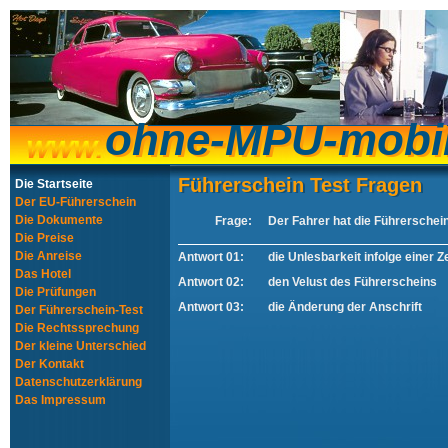
ohne-MPU-mobi
ohne-MPU-mobi
Führerschein Test Fragen
Führerschein Test Fragen
Die Startseite
Der EU-Führerschein
Die Dokumente
Frage:
Der Fahrer hat die Führerscheins
Die Preise
Die Anreise
Antwort 01:
die Unlesbarkeit infolge einer 
Das Hotel
Antwort 02:
den Velust des Führerscheins
Die Prüfungen
Antwort 03:
die Änderung der Anschrift
Der Führerschein-Test
Die Rechtssprechung
Der kleine Unterschied
Der Kontakt
Datenschutzerklärung
Das Impressum