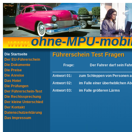
ohne-MPU-mobi
ohne-MPU-mobi
Führerschein Test Fragen
Führerschein Test Fragen
Die Startseite
Der EU-Führerschein
Die Dokumente
Frage:
Der Fahrer darf sein Fahr
Die Preise
Die Anreise
Antwort 01:
zum Schleppen von Personen auf
Das Hotel
Antwort 02:
im Falle einer überheblichen 
Die Prüfungen
Antwort 03:
im Falle größeren Lärms
Der Führerschein-Test
Die Rechtssprechung
Der kleine Unterschied
Der Kontakt
Datenschutzerklärung
Das Impressum