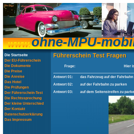
ohne-MPU-mobi
ohne-MPU-mobi
Führerschein Test Fragen
Führerschein Test Fragen
Die Startseite
Der EU-Führerschein
Die Dokumente
Frage:
Hier i
Die Preise
Die Anreise
Antwort 01:
das Fahrzeug auf der Fahrbahn
Das Hotel
Antwort 02:
auf der Fahrbahn zu parken
Die Prüfungen
Antwort 03:
auf dem Seitenstreifen zu park
Der Führerschein-Test
Die Rechtssprechung
Der kleine Unterschied
Der Kontakt
Datenschutzerklärung
Das Impressum