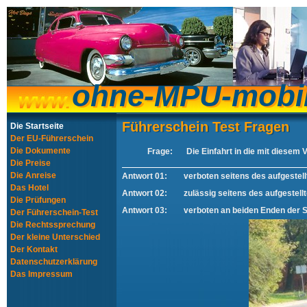
ohne-MPU-mobi
ohne-MPU-mobi
Führerschein Test Fragen
Führerschein Test Fragen
Die Startseite
Der EU-Führerschein
Die Dokumente
Frage:
Die Einfahrt in die mit diesem 
Die Preise
Die Anreise
Antwort 01:
verboten seitens des aufgestel
Das Hotel
Antwort 02:
zulässig seitens des aufgestel
Die Prüfungen
Antwort 03:
verboten an beiden Enden der 
Der Führerschein-Test
Die Rechtssprechung
Der kleine Unterschied
Der Kontakt
Datenschutzerklärung
Das Impressum