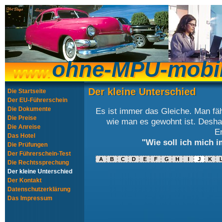
ohne-MPU-mobi
ohne-MPU-mobi
Der kleine Unterschied
Der kleine Unterschied
Die Startseite
Der EU-Führerschein
Die Dokumente
Es ist immer das Gleiche. Man fäh
Die Preise
wie man es gewohnt ist. Deshalb
Die Anreise
E
Das Hotel
"Wie soll ich mich 
Die Prüfungen
Der Führerschein-Test
A
B
C
D
E
F
G
H
I
J
K
Die Rechtssprechung
Der kleine Unterschied
Der Kontakt
Datenschutzerklärung
Das Impressum