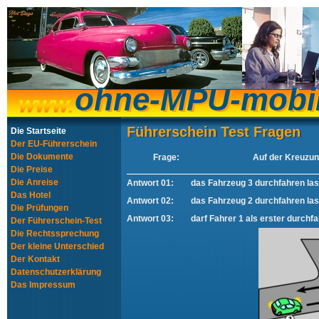
ohne-MPU-mobi
ohne-MPU-mobi
Führerschein Test Fragen
Führerschein Test Fragen
Die Startseite
Der EU-Führerschein
Die Dokumente
Frage:
Auf der Kreuzung
Die Preise
Die Anreise
Antwort 01:
das Fahrzeug 3 durchfahren la
Das Hotel
Antwort 02:
das Fahrzeug 2 durchfahren la
Die Prüfungen
Antwort 03:
darf Fahrer 1 als erster durchf
Der Führerschein-Test
Die Rechtssprechung
Der kleine Unterschied
Der Kontakt
Datenschutzerklärung
Das Impressum