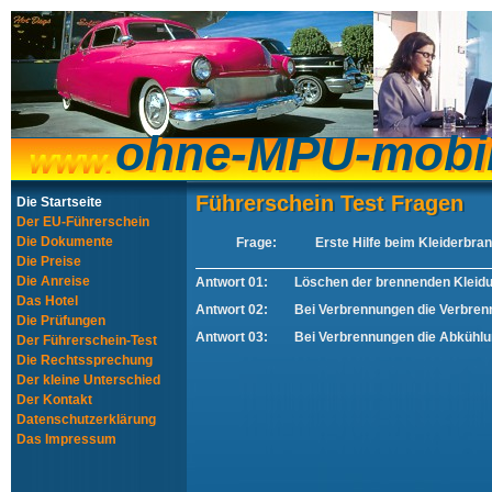
ohne-MPU-mobi
ohne-MPU-mobi
Führerschein Test Fragen
Führerschein Test Fragen
Die Startseite
Der EU-Führerschein
Die Dokumente
Frage:
Erste Hilfe beim Kleiderbran
Die Preise
Die Anreise
Antwort 01:
Löschen der brennenden Kleid
Das Hotel
Antwort 02:
Bei Verbrennungen die Verbren
Die Prüfungen
Antwort 03:
Bei Verbrennungen die Abkühlu
Der Führerschein-Test
Die Rechtssprechung
Der kleine Unterschied
Der Kontakt
Datenschutzerklärung
Das Impressum