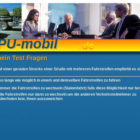
PU-mobil
PU-mobil
ein Test Fragen
hein Test Fragen
f einer geraden Strecke einer Straße mit mehreren Fahrstreifen empfiehlt es s
so lange wie möglich in einem und demselben Fahrstreifen zu fahren
immer die Fahrstreifen zu wechseln (Slalomfahrt) falls diese Möglichkeit nur be
die Fahrstreifen nur dann zu wechseln um die anderen Verkehrsteilnehmer zu
überholen bzw. ihnen auszuweichen