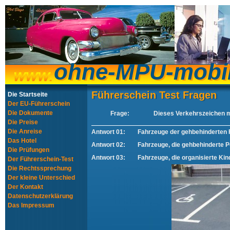
ohne-MPU-mobi
ohne-MPU-mobi
Führerschein Test Fragen
Führerschein Test Fragen
Die Startseite
Der EU-Führerschein
Die Dokumente
Frage:
Dieses Verkehrszeichen ma
Die Preise
Die Anreise
Antwort 01:
Fahrzeuge der gehbehinderten 
Das Hotel
Antwort 02:
Fahrzeuge, die gehbehinderte 
Die Prüfungen
Antwort 03:
Fahrzeuge, die organisierte Ki
Der Führerschein-Test
Die Rechtssprechung
Der kleine Unterschied
Der Kontakt
Datenschutzerklärung
Das Impressum