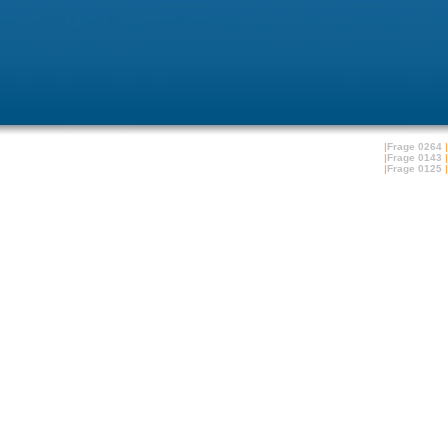
|
Frage 0264
|
|
Frage 0143
|
|
Frage 0125
|