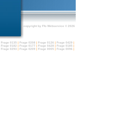
copyright by Ffo Webservice © 2026
Frage 0135
|
Frage 0208
|
Frage 0126
|
Frage 0429
|
Frage 0182
|
Frage 0177
|
Frage 0428
|
Frage 0185
|
Frage 0293
|
Frage 0209
|
Frage 0005
|
Frage 0096
|