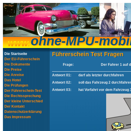
ohne-MPU-mobi
ohne-MPU-mobi
Führerschein Test Fragen
Führerschein Test Fragen
Die Startseite
Der EU-Führerschein
Die Dokumente
Frage:
Der Fahrer 1 auf 
Die Preise
Die Anreise
Antwort 01:
darf als letzter durchfahren
Das Hotel
Antwort 02:
soll das Fahrzeug 2 durchfahre
Die Prüfungen
Antwort 03:
hat Vorfahrt vor dem Fahrzeug 
Der Führerschein-Test
Die Rechtssprechung
Der kleine Unterschied
Der Kontakt
Datenschutzerklärung
Das Impressum