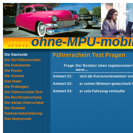
ohne-MPU-mobi
ohne-MPU-mobi
Führerschein Test Fragen
Führerschein Test Fragen
Die Startseite
Der EU-Führerschein
Die Dokumente
Frage:
Der Besitzer eines zugelassenen 
wenn ...
Die Preise
Die Anreise
Antwort 01:
sich die Karosserienummer ve
Das Hotel
Antwort 02:
er seinen Wohnort gewechselt 
Die Prüfungen
Antwort 03:
er sein Fahrzeug verkaufte
Der Führerschein-Test
Die Rechtssprechung
Der kleine Unterschied
Der Kontakt
Datenschutzerklärung
Das Impressum