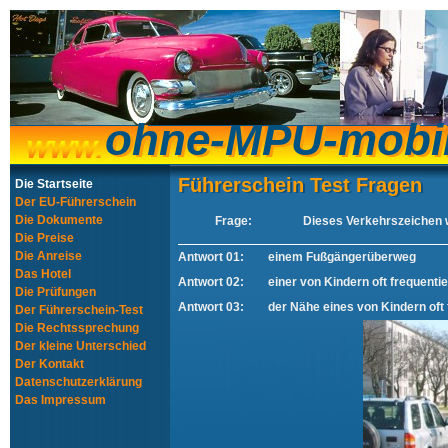
ohne-MPU-mobi
ohne-MPU-mobi
Führerschein Test Fragen
Führerschein Test Fragen
Die Startseite
Der EU-Führerschein
Die Dokumente
Frage:
Dieses Verkehrszeichen 
Die Preise
Die Anreise
Antwort 01:
einem Fußgängerüberweg
Das Hotel
Antwort 02:
einer von Kindern oft frequenti
Die Prüfungen
Antwort 03:
der Nähe eines von Kindern oft 
Der Führerschein-Test
Die Rechtssprechung
Der kleine Unterschied
Der Kontakt
Datenschutzerklärung
Das Impressum