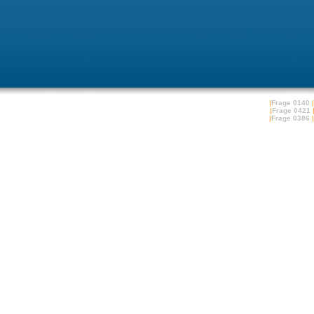
|
Frage 0140
|
|
Frage 0421
|
Frage 0386
|