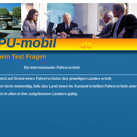
PU-mobil
PU-mobil
ein Test Fragen
hein Test Fragen
Ein internationaler Führerschein
wird auf Grund eines Führerscheins des jeweiligen Landes erteilt
ist nicht notwendig, falls das Land einen im Ausland erteilten Führerschein ane
ist in allen in ihm aufgelisteten Ländern gültig