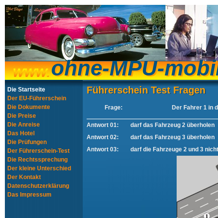
ohne-MPU-mobi
ohne-MPU-mobi
Führerschein Test Fragen
Führerschein Test Fragen
Die Startseite
Der EU-Führerschein
Die Dokumente
Frage:
Der Fahrer 1 in d
Die Preise
Die Anreise
Antwort 01:
darf das Fahrzeug 2 überholen
Das Hotel
Antwort 02:
darf das Fahrzeug 3 überholen
Die Prüfungen
Antwort 03:
darf die Fahrzeuge 2 und 3 nich
Der Führerschein-Test
Die Rechtssprechung
Der kleine Unterschied
Der Kontakt
Datenschutzerklärung
Das Impressum