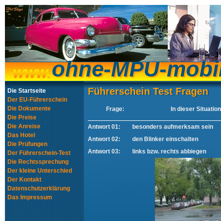
ohne-MPU-mobi
ohne-MPU-mobi
Führerschein Test Fragen
Führerschein Test Fragen
Die Startseite
Der EU-Führerschein
Die Dokumente
Frage:
In dieser Situatio
Die Preise
Die Anreise
Antwort 01:
besonders aufmerksam sein
Das Hotel
Antwort 02:
den Blinker einschalten
Die Prüfungen
Antwort 03:
links bzw. rechts abbiegen
Der Führerschein-Test
Die Rechtssprechung
Der kleine Unterschied
Der Kontakt
Datenschutzerklärung
Das Impressum