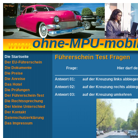
ohne-MPU-mobi
ohne-MPU-mobi
Führerschein Test Fragen
Führerschein Test Fragen
Die Startseite
Der EU-Führerschein
Die Dokumente
Frage:
Hier darf de
Die Preise
Die Anreise
Antwort 01:
auf der Kreuzung links abbiege
Das Hotel
Antwort 02:
auf der Kreuzung rechts abbie
Die Prüfungen
Antwort 03:
auf der Kreuzung umkehren
Der Führerschein-Test
Die Rechtssprechung
Der kleine Unterschied
Der Kontakt
Datenschutzerklärung
Das Impressum