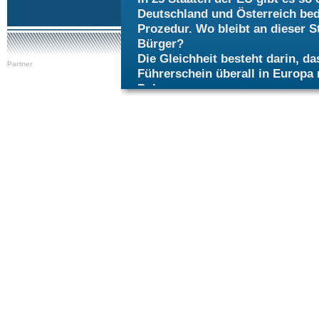
Deutschland und Österreich bed
Prozedur. Wo bleibt an dieser S
Bürger?
Die Gleichheit besteht darin, d
Partner
Führerschein überall in Europa
Polen.
Es gibt ein paar Dinge die bea
kümmert sich die Fahrschule.
Wer an dieser Stelle zweifelt ob
gesagt, es gibt dahingehend vi
erlauben. Es wurde seit 2003 e
Führerscheinen an deutsche Bür
bestandener Prüfung. Denn auch
Preis".