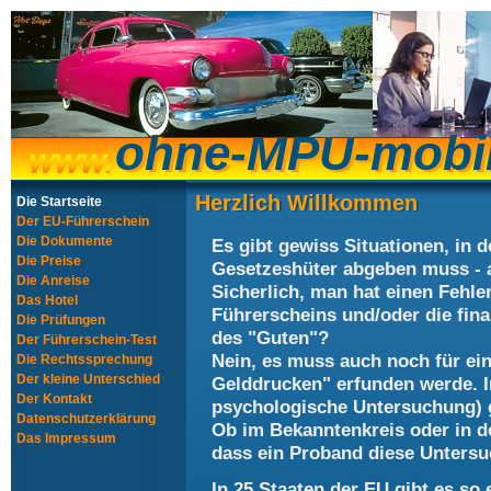
ohne-MPU-mobi
ohne-MPU-mobi
Herzlich Willkommen
Herzlich Willkommen
Die Startseite
Der EU-Führerschein
Die Dokumente
Es gibt gewiss Situationen, in
Die Preise
Gesetzeshüter abgeben muss - 
Die Anreise
Sicherlich, man hat einen Fehle
Das Hotel
Führerscheins und/oder die fin
Die Prüfungen
des "Guten"?
Der Führerschein-Test
Nein, es muss auch noch für ein
Die Rechtssprechung
Der kleine Unterschied
Gelddrucken" erfunden werde. 
Der Kontakt
psychologische Untersuchung) 
Datenschutzerklärung
Ob im Bekanntenkreis oder in d
Das Impressum
dass ein Proband diese Untersu
In 25 Staaten der EU gibt es so